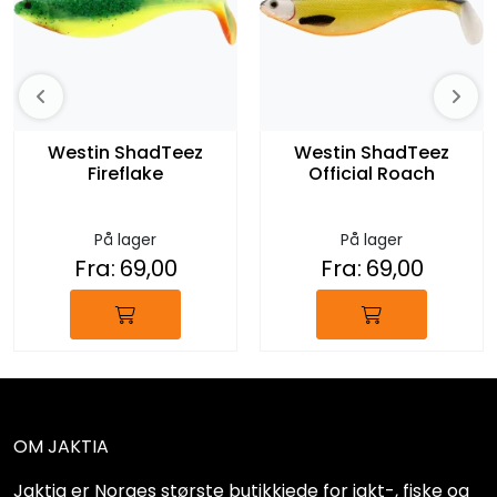
Westin ShadTeez
Westin ShadTeez
Fireflake
Official Roach
På lager
På lager
Fra:
69,00
Fra:
69,00
OM JAKTIA
Jaktia er Norges største butikkjede for jakt-, fiske og