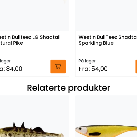
stin Bullteez LG Shadtail
Westin BullTeez Shadtai
tural Pike
Sparkling Blue
lager
På lager
a:
84,00
Fra:
54,00
Relaterte produkter