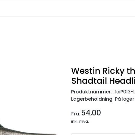
|
|
|
avekort
Infosenter
Ledige Stillinger
NJFF Medlemstilbud
Westin Ricky t
Shadtail Headl
Produktnummer:
faiP013-
Lagerbeholdning:
På lager
54,00
Fra:
inkl. mva.