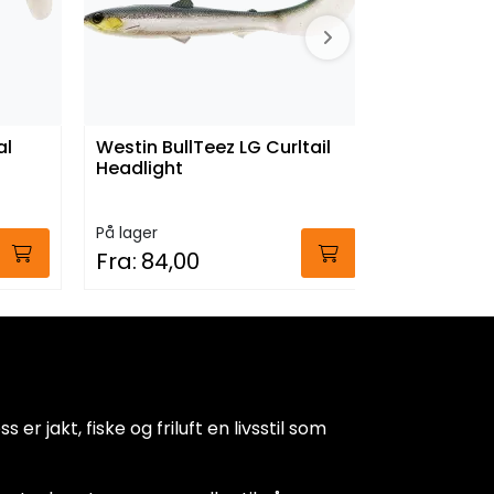
al
Westin BullTeez LG Curltail
Westin Bul
Headlight
Bass Ora
På lager
På lager
Fra:
84,00
Fra:
54,
 er jakt, fiske og friluft en livsstil som