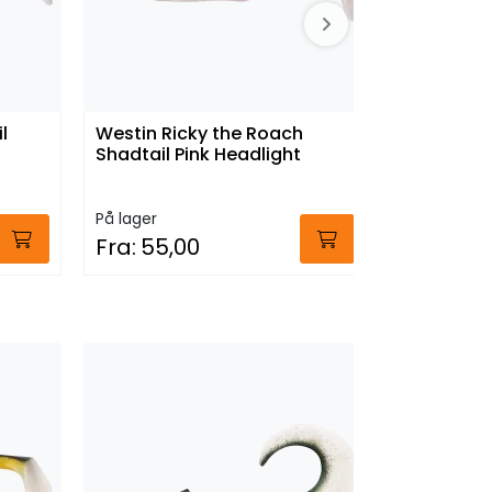
Westin Dr
Spin Tail 
l
Westin Ricky the Roach
På lager
Shadtail Pink Headlight
Fra:
129,
På lager
Fra:
55,00