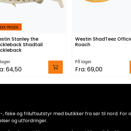
EKK PRISEN
stin Stanley the
Westin ShadTeez Offici
ickleback Shadtail
Roach
ickleback
lager
På lager
a:
64,50
Fra:
69,00
 fiske og friluftsutstyr med butikker fra sør til nord. For oss
lser og utfordringer.