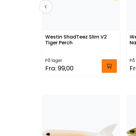
Westin ShadTeez Slim V2
We
Tiger Perch
Na
På lager
På 
Fra:
99,00
Fr