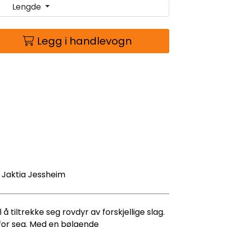
Lengde
Legg i handlevogn
- Jaktia Jessheim
å tiltrekke seg rovdyr av forskjellige slag.
 for seg. Med en bølgende