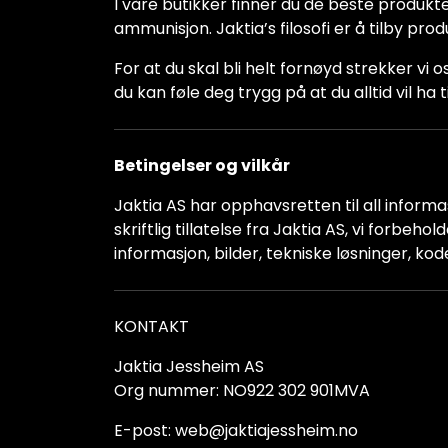
I våre butikker finner du de beste produkte
ammunisjon. Jaktia’s filosofi er å tilby pro
For at du skal bli helt fornøyd strekker vi o
du kan føle deg trygg på at du alltid vil 
Betingelser og vilkår
Jaktia AS har opphavsretten til all informas
skriftlig tillatelse fra Jaktia AS, vi forbeh
informasjon, bilder, tekniske løsninger, kod
KONTAKT
Jaktia Jessheim AS
Org nummer: NO922 302 901MVA
E-post: web@jaktiajessheim.no