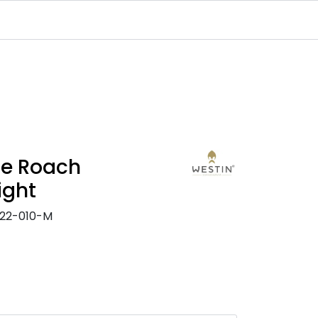
Infosenter
Logg inn
he Roach
ight
122-010-M