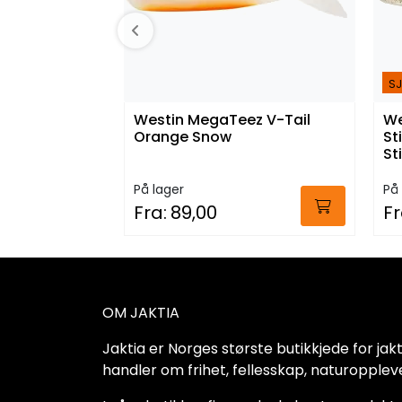
SJ
Westin MegaTeez V-Tail
We
Orange Snow
St
St
På lager
På 
Fra:
89,00
Fr
OM JAKTIA
Jaktia er Norges største butikkjede for jakt-,
handler om frihet, fellesskap, naturoppleve