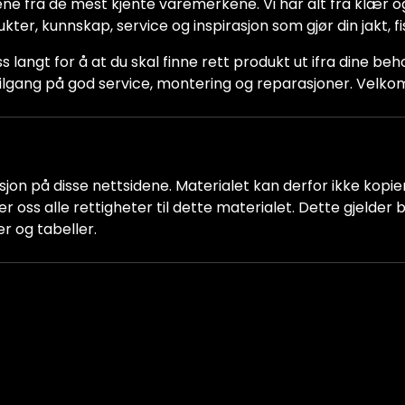
ne fra de mest kjente varemerkene. Vi har alt fra klær og
dukter, kunnskap, service og inspirasjon som gjør din jakt, f
ss langt for å at du skal finne rett produkt ut ifra dine be
ha tilgang på god service, montering og reparasjoner. Vel
jon på disse nettsidene. Materialet kan derfor ikke kopiere
older oss alle rettigheter til dette materialet. Dette gjelde
er og tabeller.