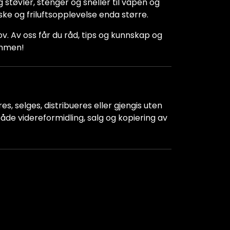
 støvler, stenger og sneller til våpen og
iske og friluftsopplevelse enda større.
hov. Av oss får du råd, tips og kunnskap og
kommen!
s, selges, distribueres eller gjengis uten
r både videreformidling, salg og kopiering av