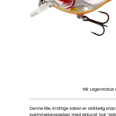
NB: Lagerstatus 
Denne lille, kraftige saken er skikkelig s
svømmebevegelser med akkurat nok “galskap”