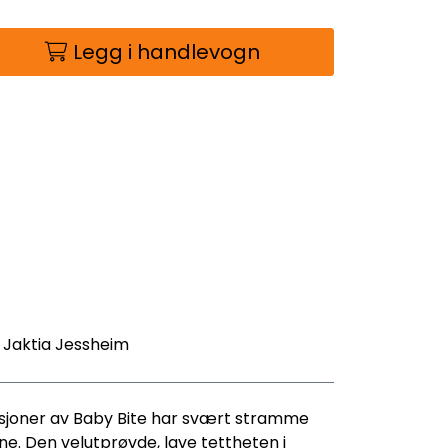
Legg i handlevogn
- Jaktia Jessheim
versjoner av Baby Bite har svært stramme
ne. Den velutprøvde, lave tettheten i