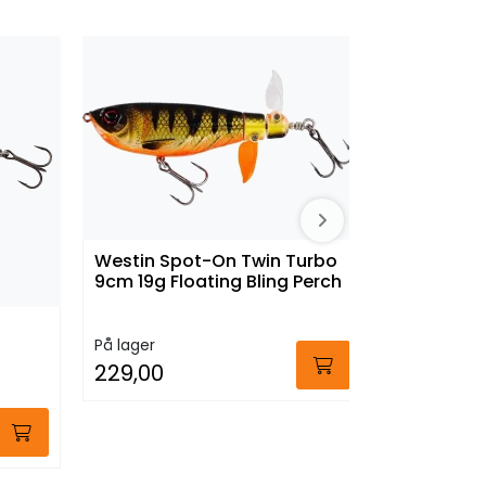
Westin Spot-On Twin Turbo
Westin Sp
9cm 19g Floating Bling Perch
9cm 19g F
På lager
På lager
229,00
229,00