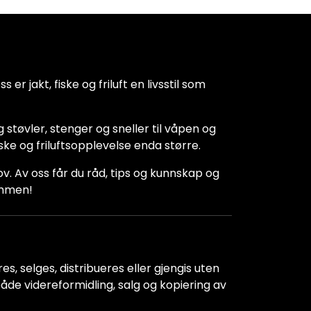
 er jakt, fiske og friluft en livsstil som
 støvler, stenger og sneller til våpen og
iske og friluftsopplevelse enda større.
hov. Av oss får du råd, tips og kunnskap og
kommen!
s, selges, distribueres eller gjengis uten
r både videreformidling, salg og kopiering av