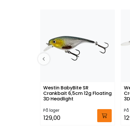
Westin BabyBite SR
We
Crankbait 6,5cm 12g Floating
Cr
3D Headlight
3D
På lager
På 
129,00
12