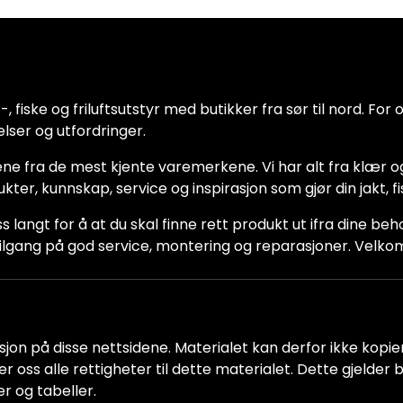
 fiske og friluftsutstyr med butikker fra sør til nord. For oss
lser og utfordringer.
ne fra de mest kjente varemerkene. Vi har alt fra klær og
dukter, kunnskap, service og inspirasjon som gjør din jakt, f
ss langt for å at du skal finne rett produkt ut ifra dine be
ha tilgang på god service, montering og reparasjoner. Vel
jon på disse nettsidene. Materialet kan derfor ikke kopiere
older oss alle rettigheter til dette materialet. Dette gjelde
er og tabeller.