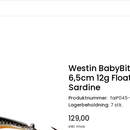
|
|
|
avekort
Infosenter
Ledige Stillinger
NJFF Medlemstilbud
Westin BabyBit
6,5cm 12g Float
Sardine
Produktnummer:
faiP045
Lagerbeholdning:
7 stk.
129,00
inkl. mva.