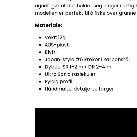
agnet gjør at det holder seg lenger i rikti
modellen er perfekt til å fiske over grun
Materiale:
Vekt: 12g
ABS-plast
Blyfri
Japan-style #6 kroker i karbonstål
Dybde: SR 1–2 m / DR 2–4 m
Ultra Sonic raslekuler
Fyldig profil
Håndmalte, detaljerte farger