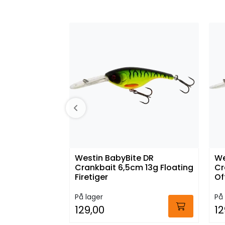
Westin BabyBite DR
We
Crankbait 6,5cm 13g Floating
Cr
Firetiger
Of
På lager
På 
129,00
12