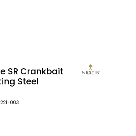
Infosenter
Logg inn
e SR Crankbait
ing Steel
-221-003