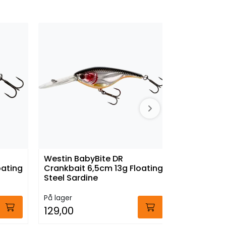
Westin BabyBite DR
Westin Ba
oating
Crankbait 6,5cm 13g Floating
Crankbait
Steel Sardine
Bling Perc
På lager
På lager
129,00
129,00