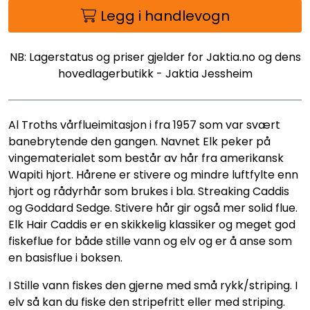
Legg i handlevogn
NB: Lagerstatus og priser gjelder for Jaktia.no og dens
hovedlagerbutikk - Jaktia Jessheim
Al Troths vårflueimitasjon i fra 1957 som var svært
banebrytende den gangen. Navnet Elk peker på
vingematerialet som består av hår fra amerikansk
Wapiti hjort. Hårene er stivere og mindre luftfylte enn
hjort og rådyrhår som brukes i bla. Streaking Caddis
og Goddard Sedge. Stivere hår gir også mer solid flue.
Elk Hair Caddis er en skikkelig klassiker og meget god
fiskeflue for både stille vann og elv og er å anse som
en basisflue i boksen.
I Stille vann fiskes den gjerne med små rykk/striping. I
elv så kan du fiske den stripefritt eller med striping.