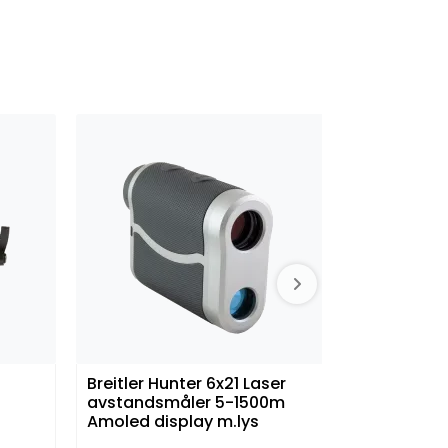
Breitler Hunter 6x21 Laser
Mustad Be
avstandsmåler 5-1500m
Amoled display m.lys