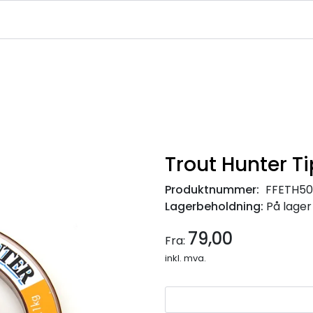
|
|
|
avekort
Infosenter
Ledige Stillinger
NJFF Medlemstilbud
Trout Hunter T
Produktnummer:
FFETH50
Lagerbeholdning:
På lager
79,00
Fra:
inkl. mva.