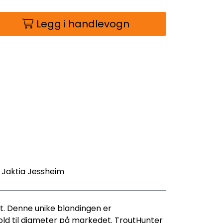
Legg i handlevogn
- Jaktia Jessheim
t. Denne unike blandingen er
old til diameter på markedet. TroutHunter