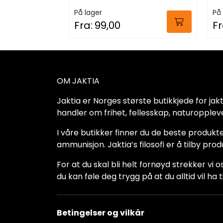
På lager
På 
Fra:
99,00
Fr
OM JAKTIA
Jaktia er Norges største butikkjede for jakt-,
handler om frihet, fellesskap, naturoppleve
I våre butikker finner du de beste produkte
ammunisjon. Jaktia’s filosofi er å tilby pro
For at du skal bli helt fornøyd strekker vi o
du kan føle deg trygg på at du alltid vil 
Betingelser og vilkår