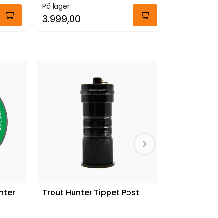
På lager
På lager
3.999,00
Fra:
62,0
nter
Trout Hunter Tippet Post
Trout Hun