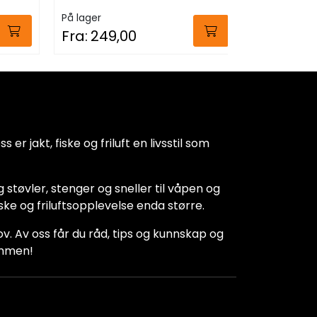
På lager
På lager
Fra:
249,00
Fra:
59,
 er jakt, fiske og friluft en livsstil som
 støvler, stenger og sneller til våpen og
iske og friluftsopplevelse enda større.
hov. Av oss får du råd, tips og kunnskap og
kommen!