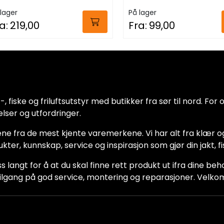
lager
På lager
a:
219,00
Fra:
99,00
 fiske og friluftsutstyr med butikker fra sør til nord. For oss
lser og utfordringer.
ne fra de mest kjente varemerkene. Vi har alt fra klær og
dukter, kunnskap, service og inspirasjon som gjør din jakt, f
ss langt for å at du skal finne rett produkt ut ifra dine be
ha tilgang på god service, montering og reparasjoner. Vel