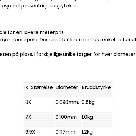
epsjonell presentasjon og ytelse.
ale for en lavere meterpris
e arbor spole. Designet for lite minne og enkel behandl
n på plass, i forskjellige unike farger for hver diameter 
X-Størrelse
Diameter
Bruddstyrke
8X
0,090mm.
0,8kg
7X
0,100mm.
1,0kg
6,5X
0,117mm.
1,2kg