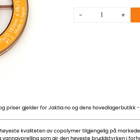
-
+
og priser gjelder for Jaktia.no og dens hovedlagerbutikk 
høyeste kvaliteten av copolymer tilgjengelig på markede
 vannavprelling som gir den høyeste bruddstyrken i forh