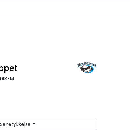
Infosenter
Logg inn
ippet
018-M
Senetykkelse