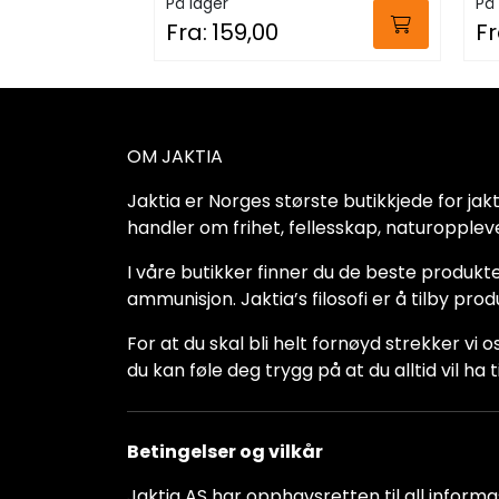
På lager
På 
Fra:
159,00
Fr
OM JAKTIA
Jaktia er Norges største butikkjede for jakt-,
handler om frihet, fellesskap, naturoppleve
I våre butikker finner du de beste produkte
ammunisjon. Jaktia’s filosofi er å tilby pro
For at du skal bli helt fornøyd strekker vi o
du kan føle deg trygg på at du alltid vil 
Betingelser og vilkår
Jaktia AS har opphavsretten til all informas