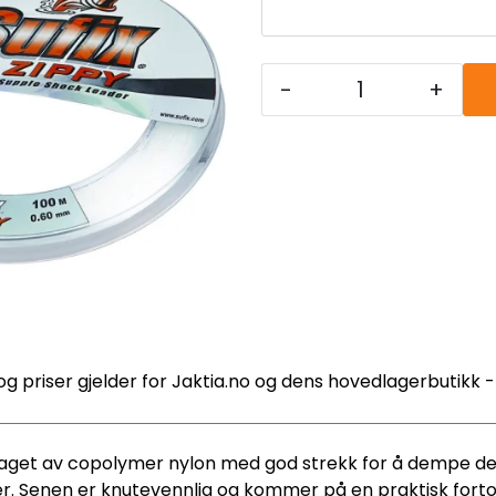
-
+
og priser gjelder for Jaktia.no og dens hovedlagerbutikk 
aget av copolymer nylon med god strekk for å dempe det 
aper. Senen er knutevennlig og kommer på en praktisk for