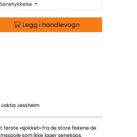
Senetykkelse
Legg i handlevogn
- Jaktia Jessheim
første «sjokket» fra de store fiskene de
tomsspole som ikke lager senekaos.