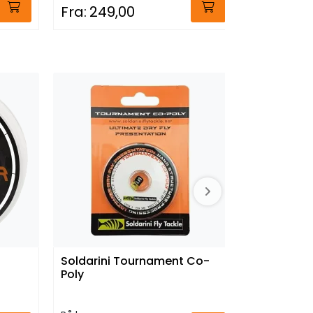
Fra:
249,00
Fra:
699
Soldarini Tournament Co-
Mikado S
Poly