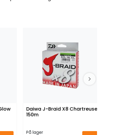
 Glow
Daiwa J-Braid X8 Chartreuse
Brynje Cla
150m
Black
På lager
På lager