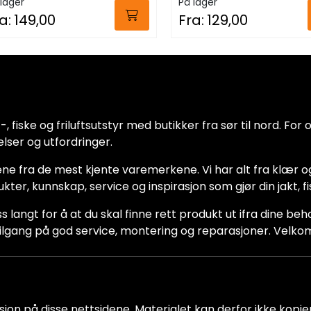
lager
På lager
a:
149,00
Fra:
129,00
 fiske og friluftsutstyr med butikker fra sør til nord. For oss
lser og utfordringer.
ne fra de mest kjente varemerkene. Vi har alt fra klær og
dukter, kunnskap, service og inspirasjon som gjør din jakt, f
ss langt for å at du skal finne rett produkt ut ifra dine be
ha tilgang på god service, montering og reparasjoner. Vel
jon på disse nettsidene. Materialet kan derfor ikke kopiere