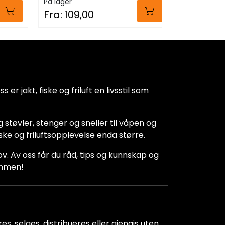
På lager
På lager
Fra:
109,00
Fra:
39,0
 er jakt, fiske og friluft en livsstil som
 støvler, stenger og sneller til våpen og
iske og friluftsopplevelse enda større.
hov. Av oss får du råd, tips og kunnskap og
kommen!
s, selges, distribueres eller gjengis uten