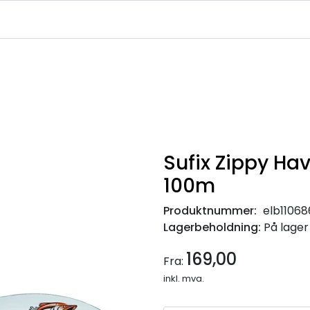
|
|
|
avekort
Infosenter
Ledige Stillinger
NJFF Medlemstilbud
Sufix Zippy Ha
100m
Produktnummer:
elb1106
Lagerbeholdning:
På lager
169,00
Fra:
inkl. mva.