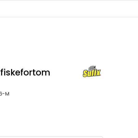
Infosenter
Logg inn
vfiskefortom
86-M