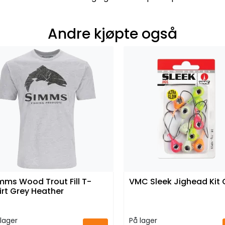
Andre kjøpte også
mms Wood Trout Fill T-
VMC Sleek Jighead Kit
irt Grey Heather
lager
På lager