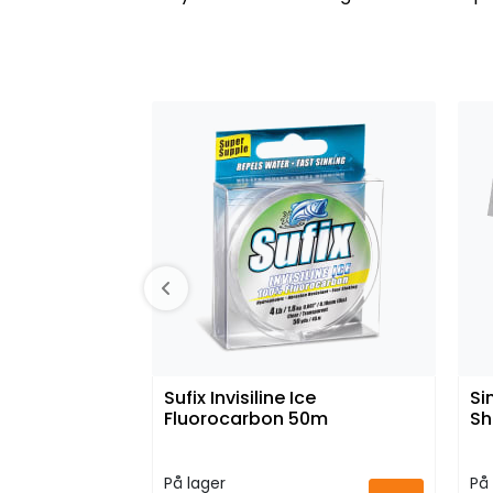
Sufix Invisiline Ice
Si
Fluorocarbon 50m
Sh
På lager
På 