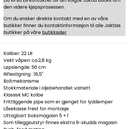
Du vil så bli kontaktet av din valgte Jaktia butikk om
den videre kjøpsprosessen.
Om du ønsker direkte kontakt med en av våre
butikker finner du kontaktinformasjon til alle Jaktias
butikker på våre
butikksider
Kaliber: 22 LR
Vekt våpen: ca.2,8 kg
Løpslengde: 56 cm
Riflestigning : 16,5"
Boltmekanisme
Stokkmateriale i oljebehandlet valnøtt
Klassisk MC kolbe
Frittliggende pipe som er gjenget for lyddemper
Låsekasse frest for montasje
Uttagbart boksmagasin 5 + 1
Som tilleggsutstyr finnes ekstra 9-skudds magasin