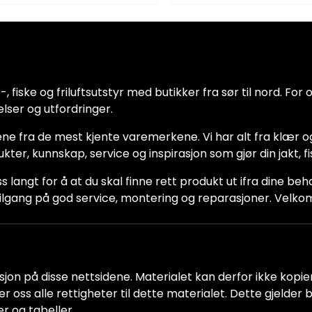
 fiske og friluftsutstyr med butikker fra sør til nord. For oss
lser og utfordringer.
ne fra de mest kjente varemerkene. Vi har alt fra klær og
dukter, kunnskap, service og inspirasjon som gjør din jakt, f
ss langt for å at du skal finne rett produkt ut ifra dine be
ha tilgang på god service, montering og reparasjoner. Vel
jon på disse nettsidene. Materialet kan derfor ikke kopiere
older oss alle rettigheter til dette materialet. Dette gjelde
er og tabeller.