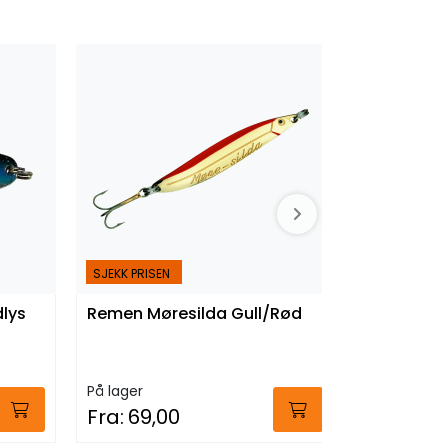
SJEKK PRISEN
lys
Remen Møresilda Gull/Rød
Remen Mø
GL
På lager
På lager
Fra:
69,00
Fra:
79,0