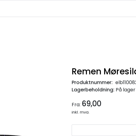
|
|
|
avekort
Infosenter
Ledige Stillinger
NJFF Medlemstilbud
Remen Møresil
Produktnummer:
elb1100
Lagerbeholdning:
På lager
69,00
Fra:
inkl. mva.