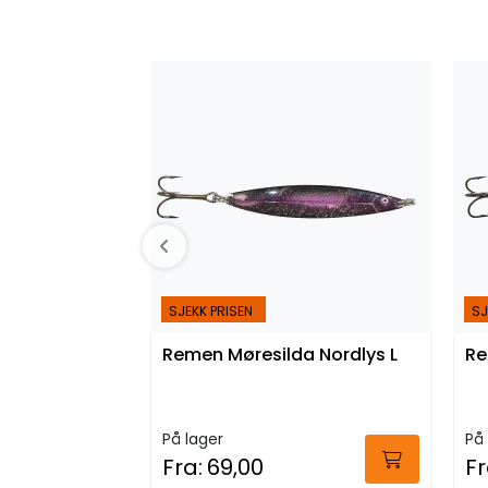
SJEKK PRISEN
SJ
Remen Møresilda Nordlys L
Re
På lager
På 
Fra:
69,00
Fr