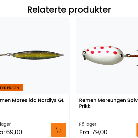
Relaterte produkter
EKK PRISEN
men Møresilda Nordlys GL
Remen Møreungen Søl
Prikk
lager
På lager
a:
69,00
Fra:
79,00