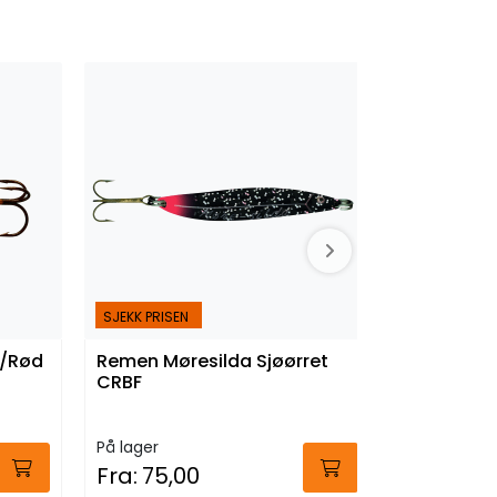
SJEKK PRISEN
v/Rød
Remen Møresilda Sjøørret
Remen Mø
CRBF
Flecto/So
På lager
På lager
Fra:
75,00
Fra:
79,0