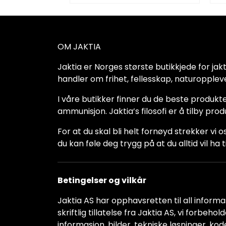
OM JAKTIA
Jaktia er Norges største butikkjede for jakt-,
handler om frihet, fellesskap, naturoppleve
I våre butikker finner du de beste produkte
ammunisjon. Jaktia’s filosofi er å tilby pro
For at du skal bli helt fornøyd strekker vi o
du kan føle deg trygg på at du alltid vil 
Betingelser og vilkår
Jaktia AS har opphavsretten til all informas
skriftlig tillatelse fra Jaktia AS, vi forbeh
informasjon, bilder, tekniske løsninger, kod