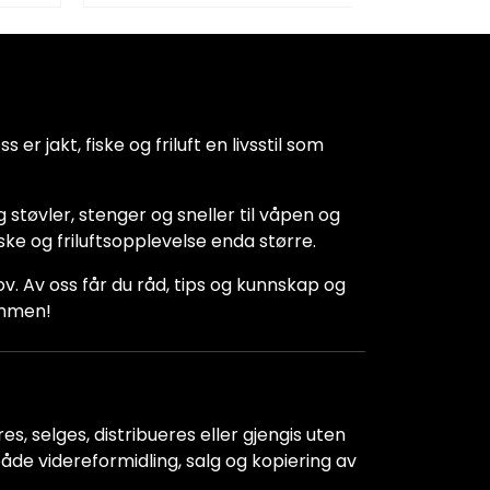
 er jakt, fiske og friluft en livsstil som
 støvler, stenger og sneller til våpen og
iske og friluftsopplevelse enda større.
hov. Av oss får du råd, tips og kunnskap og
kommen!
s, selges, distribueres eller gjengis uten
r både videreformidling, salg og kopiering av