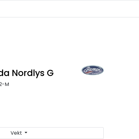
Infosenter
Logg inn
da Nordlys G
82-M
Vekt