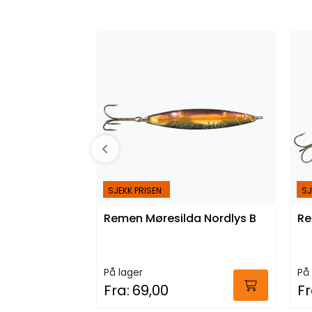
SJEKK PRISEN
SJ
Remen Møresilda Nordlys B
Re
På lager
På 
Fra:
69,00
Fr