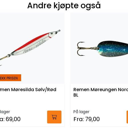
Andre kjøpte også
EKK PRISEN
men Møresilda Sølv/Rød
Remen Møreungen Nord
BL
lager
På lager
a:
69,00
Fra:
79,00