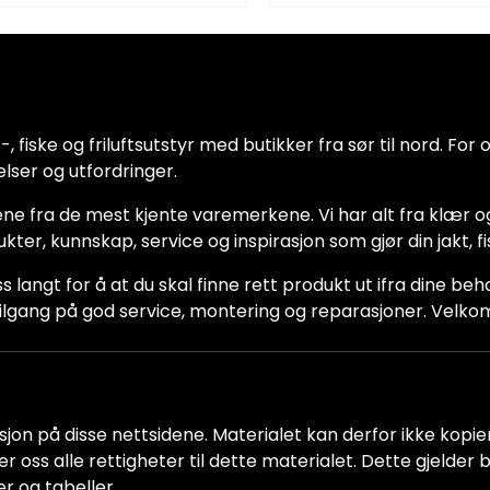
 fiske og friluftsutstyr med butikker fra sør til nord. For oss
lser og utfordringer.
ne fra de mest kjente varemerkene. Vi har alt fra klær og
dukter, kunnskap, service og inspirasjon som gjør din jakt, f
ss langt for å at du skal finne rett produkt ut ifra dine be
ha tilgang på god service, montering og reparasjoner. Vel
jon på disse nettsidene. Materialet kan derfor ikke kopiere
older oss alle rettigheter til dette materialet. Dette gjelde
er og tabeller.