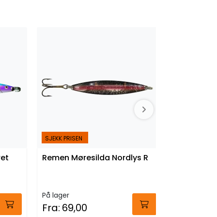
SJEKK PRISEN
SJEKK PRISEN
ret
Remen Møresilda Nordlys R
Remen Mør
På lager
På lager
Fra:
69,00
Fra:
69,0