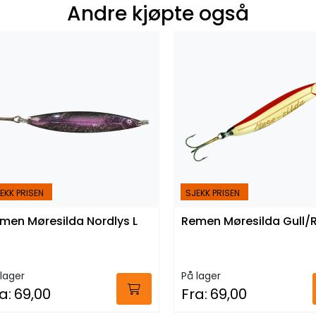
Andre kjøpte også
EKK PRISEN
SJEKK PRISEN
men Møresilda Nordlys L
Remen Møresilda Gull/
lager
På lager
a:
69,00
Fra:
69,00