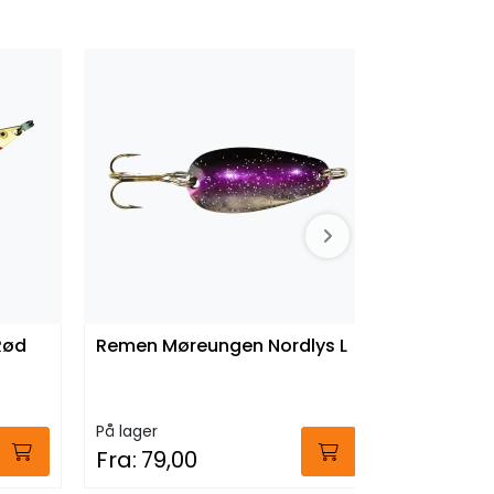
Rød
Remen Møreungen Nordlys L
Remen Mø
GL
På lager
På lager
Fra:
79,00
Fra:
79,0