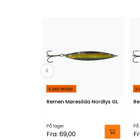
SJEKK PRISEN
SJ
Remen Møresilda Nordlys GL
Re
På lager
På 
Fra:
69,00
Fr