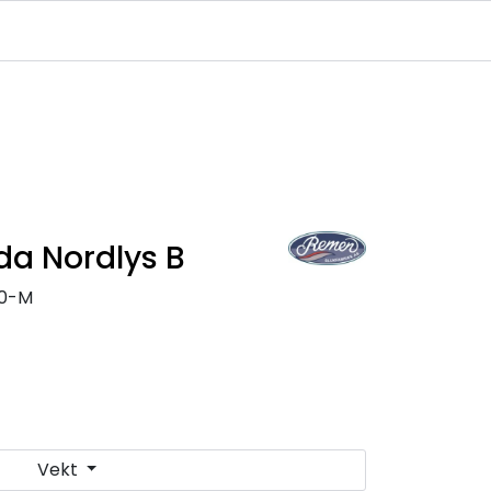
Infosenter
Logg inn
da Nordlys B
80-M
Vekt