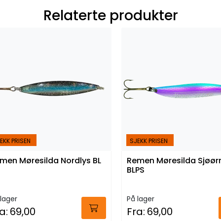
Relaterte produkter
EKK PRISEN
SJEKK PRISEN
men Møresilda Nordlys BL
Remen Møresilda Sjøør
BLPS
lager
På lager
a:
69,00
Fra:
69,00