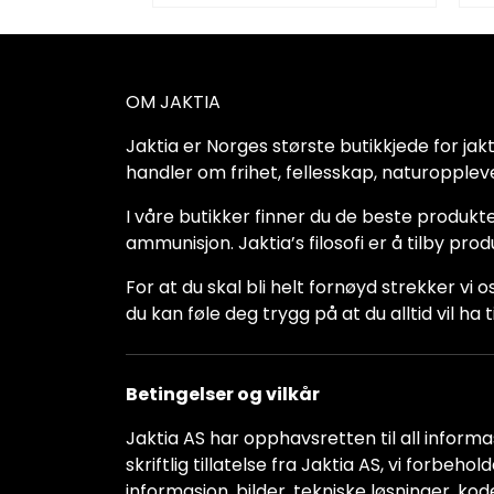
OM JAKTIA
Jaktia er Norges største butikkjede for jakt-,
handler om frihet, fellesskap, naturoppleve
I våre butikker finner du de beste produkte
ammunisjon. Jaktia’s filosofi er å tilby pro
For at du skal bli helt fornøyd strekker vi o
du kan føle deg trygg på at du alltid vil 
Betingelser og vilkår
Jaktia AS har opphavsretten til all informas
skriftlig tillatelse fra Jaktia AS, vi forbeh
informasjon, bilder, tekniske løsninger, kod