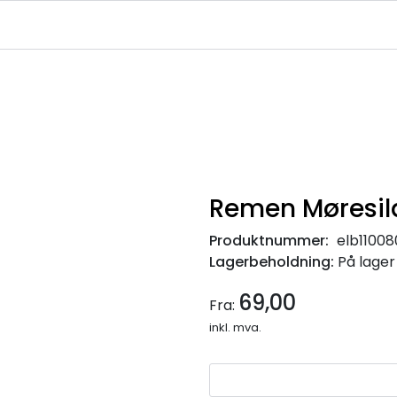
|
|
|
avekort
Infosenter
Ledige Stillinger
NJFF Medlemstilbud
Remen Møresil
Produktnummer:
elb1100
Lagerbeholdning:
På lager
69,00
Fra:
inkl. mva.