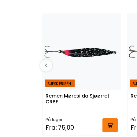
SJEKK PRISEN
SJ
Remen Møresilda Sjøørret
Re
CRBF
På lager
På 
Fra:
75,00
Fr