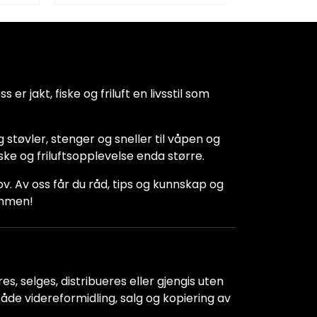
 er jakt, fiske og friluft en livsstil som
 støvler, stenger og sneller til våpen og
iske og friluftsopplevelse enda større.
hov. Av oss får du råd, tips og kunnskap og
kommen!
s, selges, distribueres eller gjengis uten
r både videreformidling, salg og kopiering av