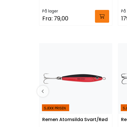
På lager
På 
Fra:
79,00
17
SJEKK PRISEN
SJ
Remen Atomsilda Svart/Rød
Re