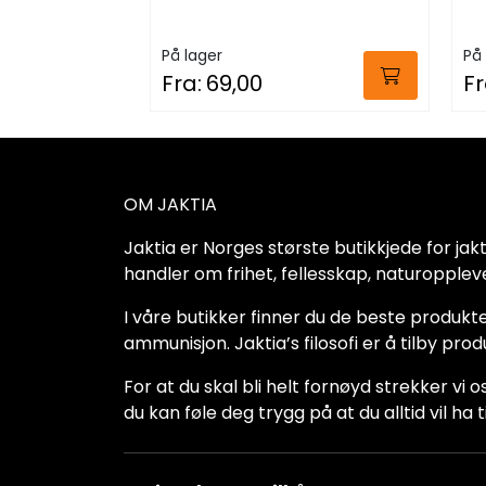
På lager
På 
Fra:
69,00
Fr
OM JAKTIA
Jaktia er Norges største butikkjede for jakt-,
handler om frihet, fellesskap, naturoppleve
I våre butikker finner du de beste produkte
ammunisjon. Jaktia’s filosofi er å tilby pro
For at du skal bli helt fornøyd strekker vi o
du kan føle deg trygg på at du alltid vil 