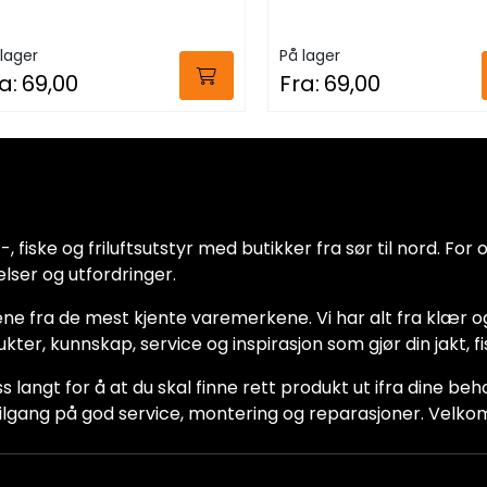
lager
På lager
a:
69,00
Fra:
69,00
 fiske og friluftsutstyr med butikker fra sør til nord. For oss
lser og utfordringer.
ne fra de mest kjente varemerkene. Vi har alt fra klær og
dukter, kunnskap, service og inspirasjon som gjør din jakt, f
ss langt for å at du skal finne rett produkt ut ifra dine be
ha tilgang på god service, montering og reparasjoner. Vel