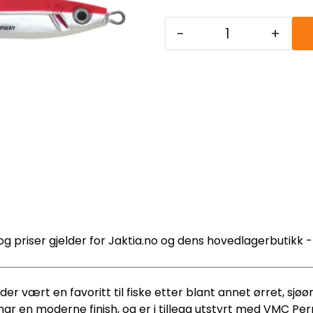
-
+
og priser gjelder for Jaktia.no og dens hovedlagerbutikk 
der vært en favoritt til fiske etter blant annet ørret, sjøør
 har en moderne finish, og er i tillegg utstyrt med VMC P