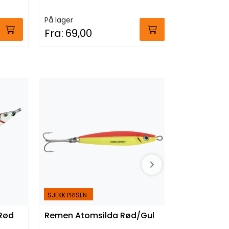
På lager
På lager
Fra:
69,00
Fra:
79,0
SJEKK PRISEN
Rød
Remen Atomsilda Rød/Gul
Remen Mø