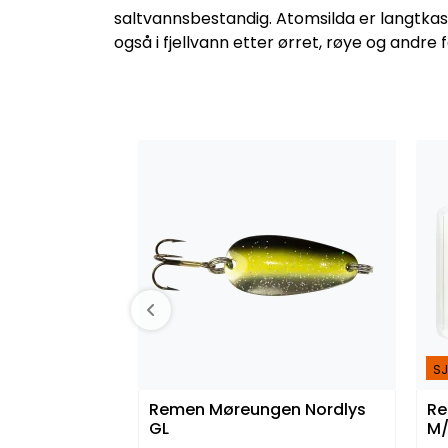
saltvannsbestandig. Atomsilda er langtkaste
også i fjellvann etter ørret, røye og andre
SJ
Remen Møreungen Nordlys
Re
GL
M/