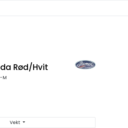
Infosenter
Logg inn
da Rød/Hvit
1-M
Vekt