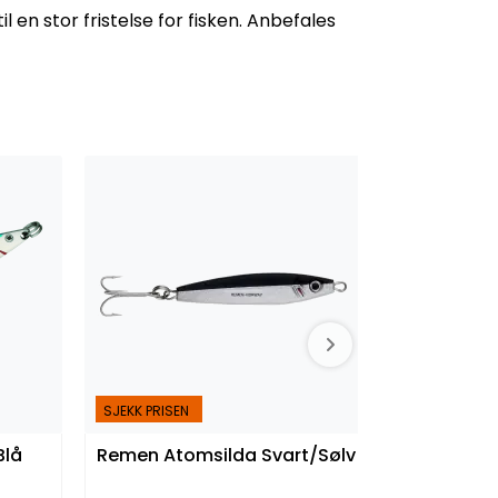
 en stor fristelse for fisken. Anbefales
SJEKK PRISEN
Blå
Remen Atomsilda Svart/Sølv
Remen Mør