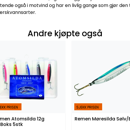
nde også i motvind og har en livlig gange som gjør den til
 ferskvannsarter.
Andre kjøpte også
EKK PRISEN
SJEKK PRISEN
men Atomsilda 12g
Remen Møresilda Sølv/
Boks 5stk