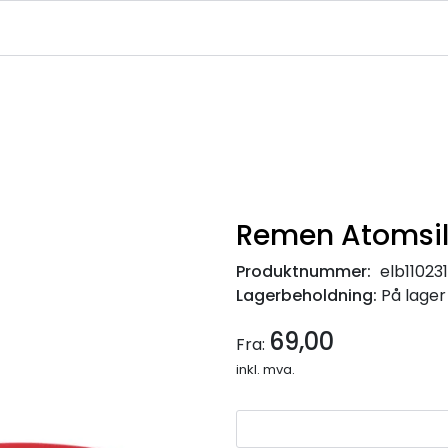
|
|
|
avekort
Infosenter
Ledige Stillinger
NJFF Medlemstilbud
Remen Atomsil
Produktnummer:
elb11023
Lagerbeholdning:
På lager
69,00
Fra:
inkl. mva.