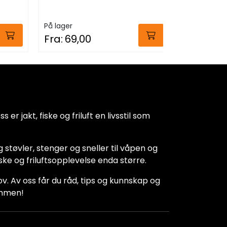
På lager
På lager
Fra:
69,00
Fra:
79,0
 er jakt, fiske og friluft en livsstil som
 støvler, stenger og sneller til våpen og
iske og friluftsopplevelse enda større.
hov. Av oss får du råd, tips og kunnskap og
kommen!