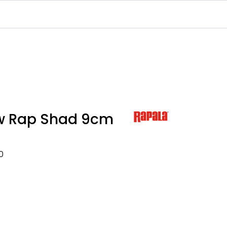
Infosenter
Logg inn
w Rap Shad 9cm
0