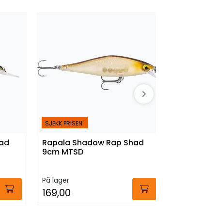
SJEKK PRISEN
SJEKK PRISEN
ad
Rapala Shadow Rap Shad
Rapala S
9cm MTSD
9cm MUIK
På lager
På lager
169,00
169,00