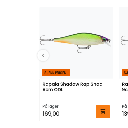
SJEKK PRISEN
SJ
Rapala Shadow Rap Shad
Ra
9cm ODL
9c
På lager
På 
169,00
13