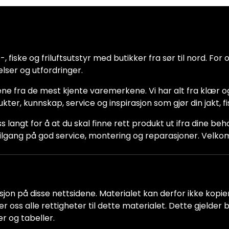
 fiske og friluftsutstyr med butikker fra sør til nord. For oss
lser og utfordringer.
ne fra de mest kjente varemerkene. Vi har alt fra klær og
dukter, kunnskap, service og inspirasjon som gjør din jakt, f
ss langt for å at du skal finne rett produkt ut ifra dine be
ha tilgang på god service, montering og reparasjoner. Vel
jon på disse nettsidene. Materialet kan derfor ikke kopiere
older oss alle rettigheter til dette materialet. Dette gjelde
er og tabeller.