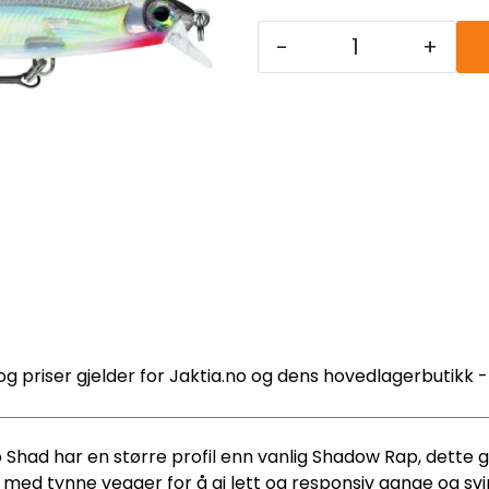
-
+
og priser gjelder for Jaktia.no og dens hovedlagerbutikk 
Shad har en større profil enn vanlig Shadow Rap, dette gi
t med tynne vegger for å gi lett og responsiv gange og svi