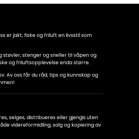
 er jakt, fiske og friluft en livsstil som
 støvler, stenger og sneller til våpen og
iske og friluftsopplevelse enda større.
hov. Av oss får du råd, tips og kunnskap og
kommen!
s, selges, distribueres eller gjengis uten
r både videreformidling, salg og kopiering av