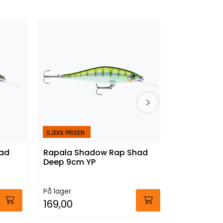
SJEKK PRISEN
SJEKK PRISEN
ad
Rapala Shadow Rap Shad
Rapala Sa
Deep 9cm YP
Magnetic 
På lager
På lager
169,00
244,00