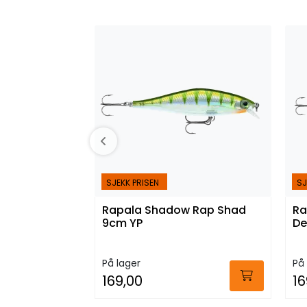
SJEKK PRISEN
SJ
Rapala Shadow Rap Shad
Ra
9cm YP
De
På lager
På 
169,00
16