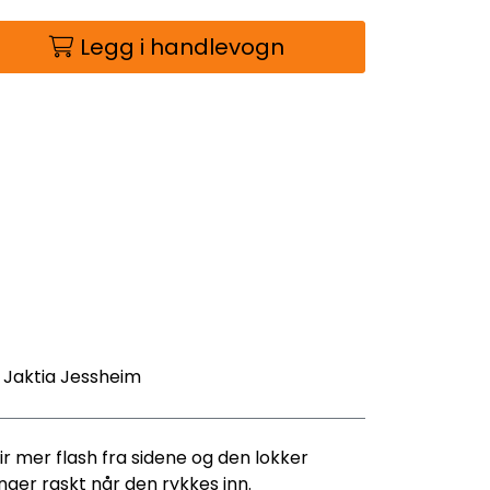
Legg i handlevogn
- Jaktia Jessheim
r mer flash fra sidene og den lokker
nger raskt når den rykkes inn.