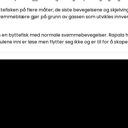
fisken på flere måter; de siste bevegelsene og skjelvin
 svømmeblære gjør på grunn av gassen som utvikles innvendi
m en byttefisk med normale svømmebevegelser. Rapala har
e inni er løse men flytter seg ikke og er til for å skape