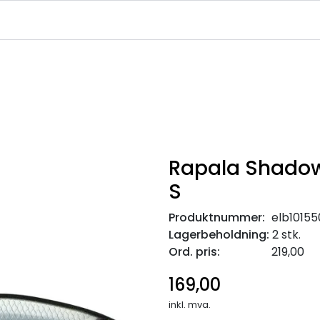
|
|
|
avekort
Infosenter
Ledige Stillinger
NJFF Medlemstilbud
Rapala Shado
S
Produktnummer:
elb10155
Lagerbeholdning:
2 stk.
Ord. pris:
219,00
169,00
inkl. mva.