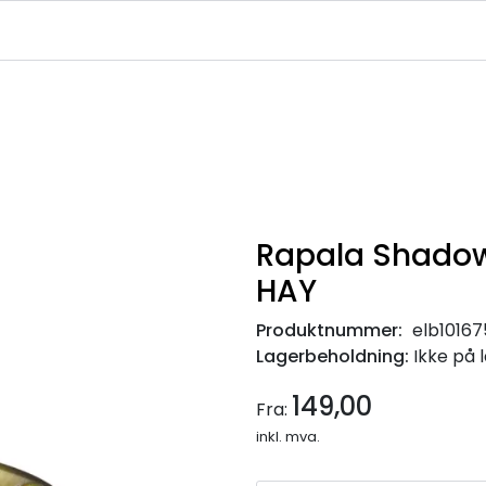
|
|
|
avekort
Infosenter
Ledige Stillinger
NJFF Medlemstilbud
Rapala Shadow
HAY
Produktnummer:
elb10167
Lagerbeholdning:
Ikke på 
149,00
Fra:
inkl. mva.