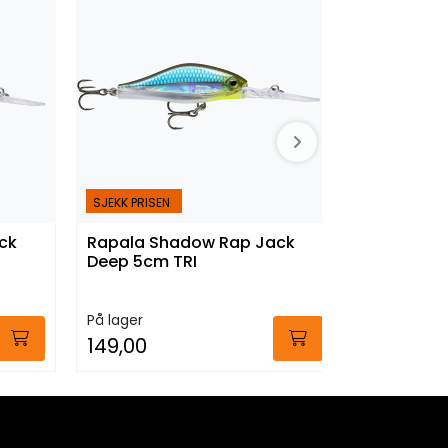
SJEKK PRISEN
SJEKK PRISEN
ck
Rapala Shadow Rap Jack
Rapala S
Deep 5cm TRI
Deep OG
På lager
På lager
149,00
Fra:
149,