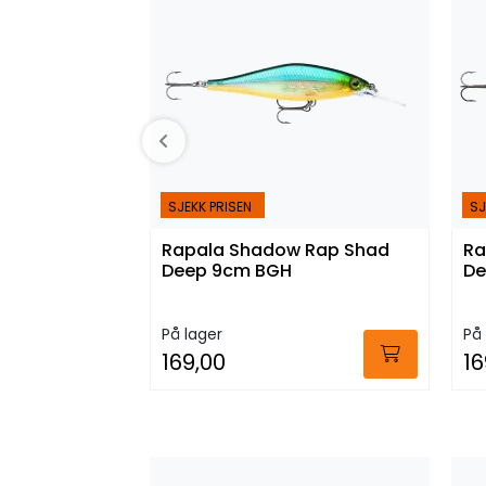
SJEKK PRISEN
SJ
Rapala Shadow Rap Shad
Ra
Deep 9cm BGH
De
På lager
På 
169,00
16