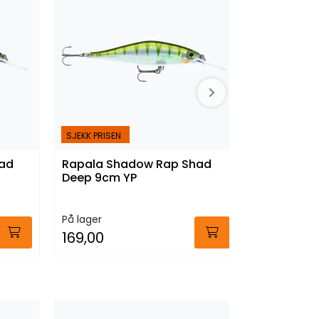
SJEKK PRISEN
SJEKK PRISEN
ad
Rapala Shadow Rap Shad
Rapala S
Deep 9cm YP
9cm HLW
På lager
På lager
169,00
169,00