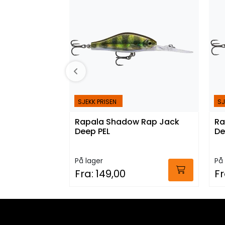
SJEKK PRISEN
SJ
Rapala Shadow Rap Jack
Ra
Deep PEL
De
På lager
På 
Fra:
149,00
Fr