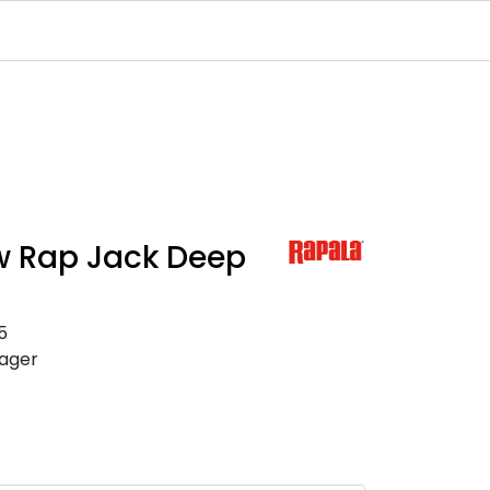
Infosenter
Logg inn
 Rap Jack Deep
5
lager