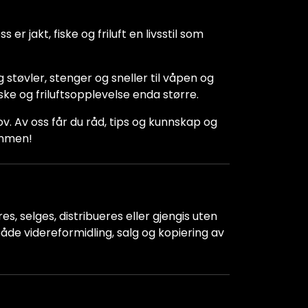
 er jakt, fiske og friluft en livsstil som
 støvler, stenger og sneller til våpen og
iske og friluftsopplevelse enda større.
hov. Av oss får du råd, tips og kunnskap og
kommen!
s, selges, distribueres eller gjengis uten
r både videreformidling, salg og kopiering av