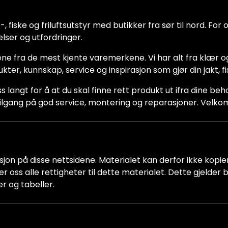
 fiske og friluftsutstyr med butikker fra sør til nord. For oss
lser og utfordringer.
ne fra de mest kjente varemerkene. Vi har alt fra klær og
dukter, kunnskap, service og inspirasjon som gjør din jakt, f
ss langt for å at du skal finne rett produkt ut ifra dine be
ha tilgang på god service, montering og reparasjoner. Vel
jon på disse nettsidene. Materialet kan derfor ikke kopiere
older oss alle rettigheter til dette materialet. Dette gjelde
er og tabeller.