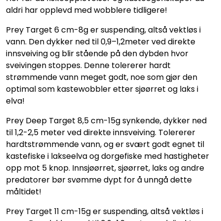
aldri har opplevd med wobblere tidligere!
Prey Target 6 cm-8g er suspending, altså vektløs i
vann. Den dykker ned til 0,9–1,2meter ved direkte
innsveiving og blir stående på den dybden hvor
sveivingen stoppes. Denne tolererer hardt
strømmende vann meget godt, noe som gjør den
optimal som kastewobbler etter sjøørret og laks i
elva!
Prey Deep Target 8,5 cm-15g synkende, dykker ned
til 1,2-2,5 meter ved direkte innsveiving. Tolererer
hardtstrømmende vann, og er svært godt egnet til
kastefiske i lakseelva og dorgefiske med hastigheter
opp mot 5 knop. Innsjøørret, sjøørret, laks og andre
predatorer bør svømme dypt for å unngå dette
måltidet!
Prey Target 11 cm-15g er suspending, altså vektløs i