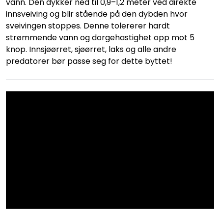
vann. Den dykker ned til 0,9–1,2 meter ved direkte
innsveiving og blir stående på den dybden hvor
sveivingen stoppes. Denne tolererer hardt
strømmende vann og dorgehastighet opp mot 5
knop. Innsjøørret, sjøørret, laks og alle andre
predatorer bør passe seg for dette byttet!