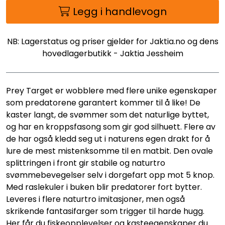
Legg i handlevogn
NB: Lagerstatus og priser gjelder for Jaktia.no og dens
hovedlagerbutikk - Jaktia Jessheim
Prey Target er wobblere med flere unike egenskaper
som predatorene garantert kommer til å like! De
kaster langt, de svømmer som det naturlige byttet,
og har en kroppsfasong som gir god silhuett. Flere av
de har også kledd seg ut i naturens egen drakt for å
lure de mest mistenksomme til en matbit. Den ovale
splittringen i front gir stabile og naturtro
svømmebevegelser selv i dorgefart opp mot 5 knop.
Med raslekuler i buken blir predatorer fort bytter.
Leveres i flere naturtro imitasjoner, men også
skrikende fantasifarger som trigger til harde hugg.
Her får du fiskeopplevelser og kasteegenskaper du