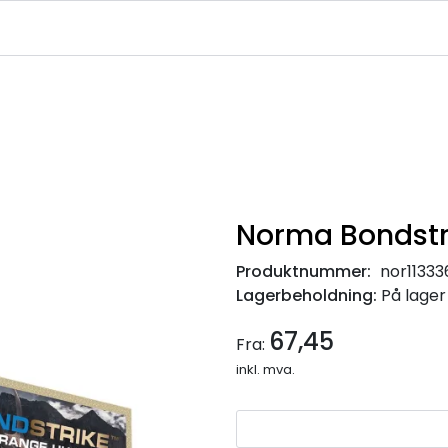
|
|
|
avekort
Infosenter
Ledige Stillinger
NJFF Medlemstilbud
Norma Bondstr
Produktnummer:
nor1133
Lagerbeholdning:
På lager
67,45
Fra:
inkl. mva.