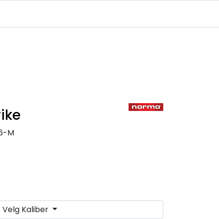
Infosenter
Logg inn
ike
36-M
Velg Kaliber