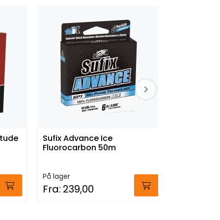
itude
Sufix Advance Ice
Scientific
Fluorocarbon 50m
Titan Trip
På lager
På lager
Fra:
239,00
Fra:
1.29