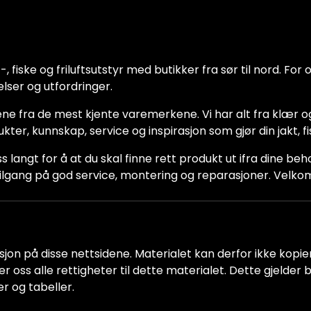
 fiske og friluftsutstyr med butikker fra sør til nord. For oss
lser og utfordringer.
ne fra de mest kjente varemerkene. Vi har alt fra klær og
dukter, kunnskap, service og inspirasjon som gjør din jakt, f
ss langt for å at du skal finne rett produkt ut ifra dine be
ha tilgang på god service, montering og reparasjoner. Vel
jon på disse nettsidene. Materialet kan derfor ikke kopiere
older oss alle rettigheter til dette materialet. Dette gjelde
er og tabeller.