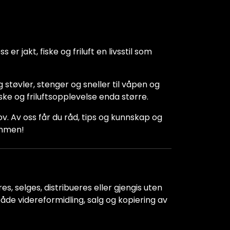
 er jakt, fiske og friluft en livsstil som
 støvler, stenger og sneller til våpen og
iske og friluftsopplevelse enda større.
hov. Av oss får du råd, tips og kunnskap og
kommen!
s, selges, distribueres eller gjengis uten
r både videreformidling, salg og kopiering av