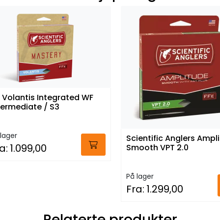
 Volantis Integrated WF
termediate / S3
lager
Scientific Anglers Ampl
a:
1.099,00
Smooth VPT 2.0
På lager
Fra:
1.299,00
Relaterte produkter