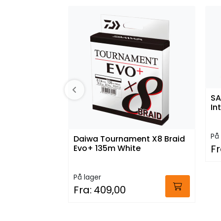
SA
In
På 
Daiwa Tournament X8 Braid
Fr
Evo+ 135m White
På lager
Fra:
409,00