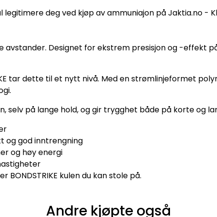
l legitimere deg ved kjøp av ammuniajon på Jaktia.no - 
 avstander. Designet for ekstrem presisjon og -effekt på
KE tar dette til et nytt nivå. Med en strømlinjeformet po
gi.
 selv på lange hold, og gir trygghet både på korte og l
er
kt og god inntrengning
er og høy energi
hastigheter
 er BONDSTRIKE kulen du kan stole på.
Andre kjøpte også