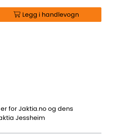
Legg i handlevogn
der for Jaktia.no og dens
aktia Jessheim