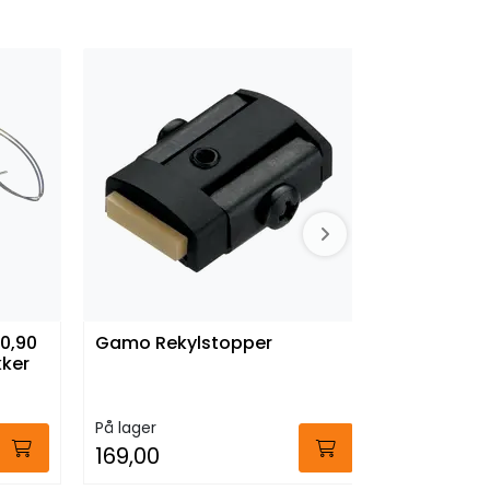
 0,90
Gamo Rekylstopper
Brecom A
ker
SMA konta
BRECOM/
På lager
På lager
169,00
403,00