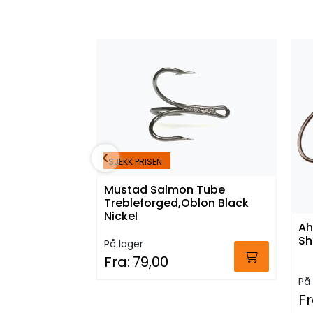
SJEKK PRISEN
Mustad Salmon Tube
Trebleforged,Oblon Black
Nickel
Ah
Sh
På lager
Fra:
79,00
På 
Fr