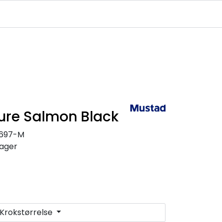
Infosenter
Logg inn
ure Salmon Black
0697-M
lager
Krokstørrelse