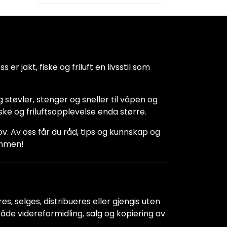
 er jakt, fiske og friluft en livsstil som
 støvler, stenger og sneller til våpen og
iske og friluftsopplevelse enda større.
hov. Av oss får du råd, tips og kunnskap og
kommen!
s, selges, distribueres eller gjengis uten
r både videreformidling, salg og kopiering av