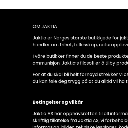
OM JAKTIA
Jaktia er Norges største butikkjede for jakt-,
handler om frihet, fellesskap, naturoppleve
I våre butikker finner du de beste produkte
ammunisjon. Jaktia’s filosofi er å tilby pro
For at du skal bli helt fornøyd strekker vi o
du kan føle deg trygg på at du alltid vil 
Betingelser og vilkår
Jaktia AS har opphavsretten til all informas
skriftlig tillatelse fra Jaktia AS, vi forbeh
informasjon, bilder, tekniske løsninger, kod