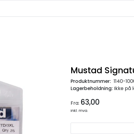
|
|
|
avekort
Infosenter
Ledige Stillinger
NJFF Medlemstilbud
Mustad Signat
Produktnummer:
1140-10
Lagerbeholdning:
Ikke på 
63,00
Fra:
inkl. mva.