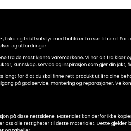
 fiske og friluftsutstyr med butikker fra sør til nord. For oss
lser og utfordringer.
ne fra de mest kjente varemerkene. Vi har alt fra klær og
dukter, kunnskap, service og inspirasjon som gjør din jakt, f
ss langt for å at du skal finne rett produkt ut ifra dine be
ha tilgang på god service, montering og reparasjoner. Vel
jon på disse nettsidene. Materialet kan derfor ikke kopiere
older oss alle rettigheter til dette materialet. Dette gjelde
er og tabeller.