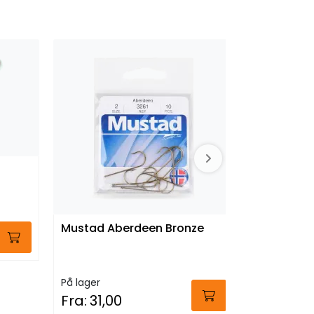
Mustad Aberdeen Bronze
Mustad Be
På lager
På lager
Fra:
31,00
Fra:
62,0