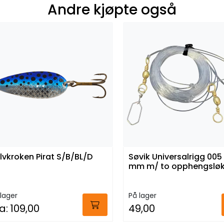
Andre kjøpte også
lvkroken Pirat S/B/BL/D
Søvik Universalrigg 005
mm m/ to opphengsløk
lager
På lager
a:
109,00
49,00