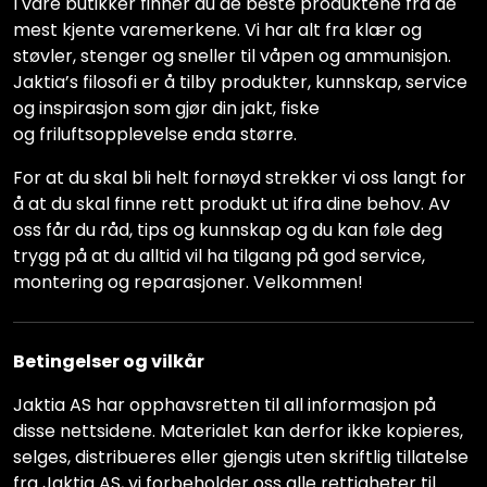
I våre butikker finner du de beste produktene fra de
mest kjente varemerkene. Vi har alt fra klær og
støvler, stenger og sneller til våpen og ammunisjon.
Jaktia’s filosofi er å tilby produkter, kunnskap, service
og inspirasjon som gjør din jakt, fiske
og friluftsopplevelse enda større.
For at du skal bli helt fornøyd strekker vi oss langt for
å at du skal finne rett produkt ut ifra dine behov. Av
oss får du råd, tips og kunnskap og du kan føle deg
trygg på at du alltid vil ha tilgang på god service,
montering og reparasjoner. Velkommen!
Betingelser og vilkår
Jaktia AS har opphavsretten til all informasjon på
disse nettsidene. Materialet kan derfor ikke kopieres,
selges, distribueres eller gjengis uten skriftlig tillatelse
fra Jaktia AS, vi forbeholder oss alle rettigheter til