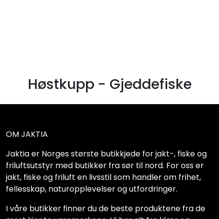
Skip to main content
JAKT
FISKE
Høstkupp - Gjeddefiske
FRILUFTSLIV
SOMMERSALG FISKE
OM JAKTIA
Jaktia er Norges største butikkjede for jakt-, fiske og
friluftsutstyr med butikker fra sør til nord. For oss er
jakt, fiske og friluft en livsstil som handler om frihet,
fellesskap, naturopplevelser og utfordringer.
I våre butikker finner du de beste produktene fra de