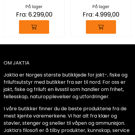
Country / MossyOak
Red
På lager
På lager
Fra:
6.299,00
Fra:
4.999,00
OM JAKTIA
Jaktia er Norges største butikkjede for jakt-, fiske og
friluftsutstyr med butikker fra sør til nord. For oss er
jakt, fiske og friluft en livsstil som handler om frihet,
fellesskap, naturopplevelser og utfordringer.
I våre butikker finner du de beste produktene fra de
mest kjente varemerkene. Vi har alt fra klær og
støvler, stenger og sneller til våpen og ammunisjon.
Jaktia’s filosofi er å tilby produkter, kunnskap, service