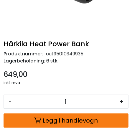
Härkila Heat Power Bank
Produktnummer:
out95010349935
Lagerbeholdning:
6 stk.
649,00
inkl. mva.
-
+
Legg i handlevogn