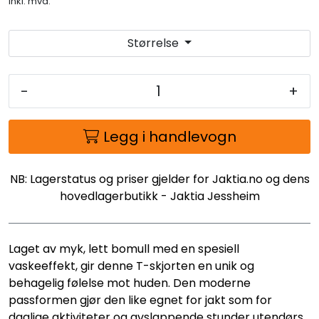
inkl. mva.
Størrelse
-
+
Legg i handlevogn
NB: Lagerstatus og priser gjelder for Jaktia.no og dens
hovedlagerbutikk - Jaktia Jessheim
Laget av myk, lett bomull med en spesiell
vaskeeffekt, gir denne T-skjorten en unik og
behagelig følelse mot huden. Den moderne
passformen gjør den like egnet for jakt som for
daglige aktiviteter og avslappende stunder utendørs.