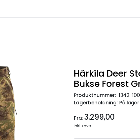
|
|
|
avekort
Infosenter
Ledige Stillinger
NJFF Medlemstilbud
Härkila Deer S
Bukse Forest G
Produktnummer:
1342-10
Lagerbeholdning:
På lager
3.299,00
Fra:
inkl. mva.