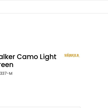
Infosenter
Logg inn
talker Camo Light
reen
0337-M