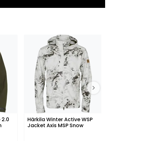
 2.0
Härkila Winter Active WSP
Härkila 
n
Jacket Axis MSP Snow
Reversibl
Hunting 