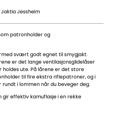
- Jaktia Jessheim
 som patronholder og
ermed svært godt egnet til smygjakt.
rene er det lange ventilasjonsglidelåser
r holdes ute. På lårene er det store
lder til fire ekstra riflepatroner, og i
er rundt i lommen når du beveger deg.
gir effektiv kamuflasje i en rekke