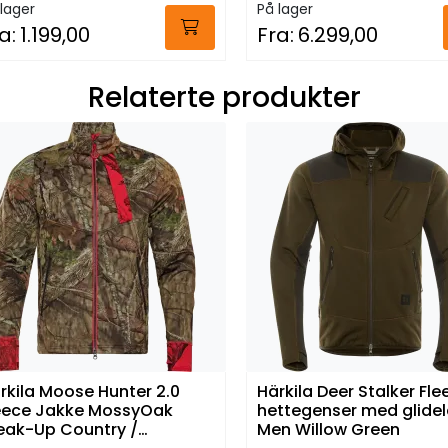
lager
På lager
a:
1.199,00
Fra:
6.299,00
Relaterte produkter
rkila Moose Hunter 2.0
Härkila Deer Stalker Fl
eece Jakke MossyOak
hettegenser med glide
eak-Up Country /
Men Willow Green