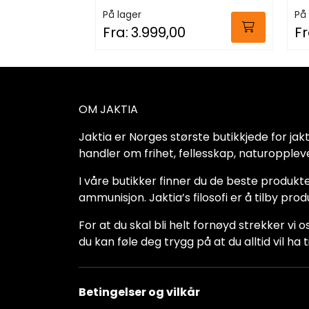
Mo
På lager
På 
Fra:
3.999,00
Fr
OM JAKTIA
Jaktia er Norges største butikkjede for jakt-,
handler om frihet, fellesskap, naturoppleve
I våre butikker finner du de beste produkte
ammunisjon. Jaktia’s filosofi er å tilby pro
For at du skal bli helt fornøyd strekker vi o
du kan føle deg trygg på at du alltid vil 
Betingelser og vilkår