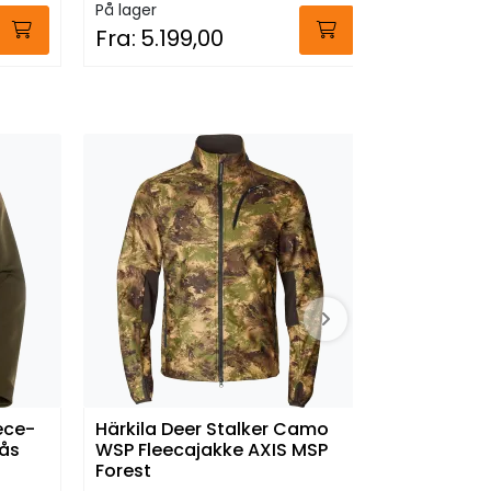
På lager
På lager
Fra:
5.199,00
Fra:
3.99
eece-
Härkila Deer Stalker Camo
Härkila De
lås
WSP Fleecajakke AXIS MSP
Bukse Wil
Forest