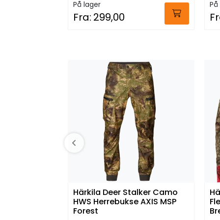
På lager
På 
Fra:
299,00
Fr
Härkila Deer Stalker Camo
Hä
HWS Herrebukse AXIS MSP
Fl
Forest
Br