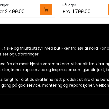
ssyOak Red
lager
På lager
a:
2.499,00
Fra:
1.799,00
 fiske og friluftsutstyr med butikker fra sør til nord. For oss
lser og utfordringer.
ne fra de mest kjente varemerkene. Vi har alt fra klær og
dukter, kunnskap, service og inspirasjon som gjør din jakt, f
ss langt for å at du skal finne rett produkt ut ifra dine be
ha tilgang på god service, montering og reparasjoner. Vel