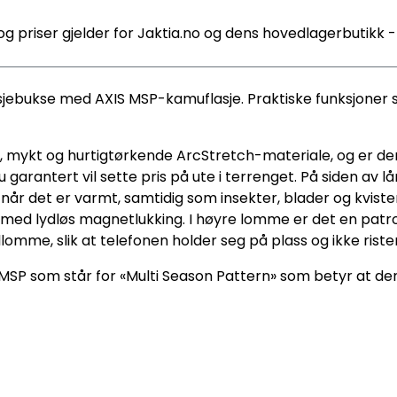
og priser gjelder for Jaktia.no og dens hovedlagerbutikk 
asjebukse med AXIS MSP-kamuflasje. Praktiske funksjoner
øst, mykt og hurtigtørkende ArcStretch-materiale, og er d
arantert vil sette pris på ute i terrenget. På siden av lå
 når det er varmt, samtidig som insekter, blader og kviste
ed lydløs magnetlukking. I høyre lomme er det en patronho
omme, slik at telefonen holder seg på plass og ikke rist
-MSP som står for «Multi Season Pattern» som betyr at den 