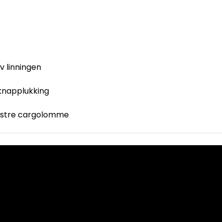
v linningen
knapplukking
enstre cargolomme