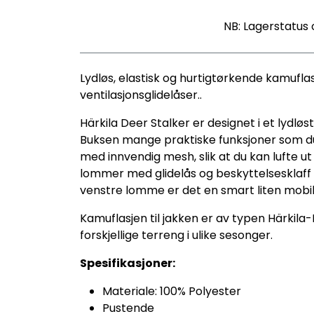
NB: Lagerstatus 
Lydløs, elastisk og hurtigtørkende kamufl
ventilasjonsglidelåser..
Härkila Deer Stalker er designet i et lydl
Buksen mange praktiske funksjoner som du g
med innvendig mesh, slik at du kan lufte ut
lommer med glidelås og beskyttelsesklaff m
venstre lomme er det en smart liten mobill
Kamuflasjen til jakken er av typen Härkila
forskjellige terreng i ulike sesonger.
Spesifikasjoner:
Materiale: 100% Polyester
Pustende