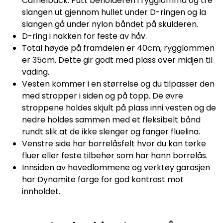
Camelback. Putt beholderen i rygglomma og tre
slangen ut gjennom hullet under D-ringen og la
slangen gå under nylon båndet på skulderen.
D-ring i nakken for feste av håv.
Total høyde på framdelen er 40cm, rygglommen
er 35cm. Dette gir godt med plass over midjen til
vading.
Vesten kommer i en størrelse og du tilpasser den
med stropper i siden og på topp. De øvre
stroppene holdes skjult på plass inni vesten og de
nedre holdes sammen med et fleksibelt bånd
rundt slik at de ikke slenger og fanger fluelina.
Venstre side har borrelåsfelt hvor du kan tørke
fluer eller feste tilbehør som har hann borrelås.
Innsiden av hovedlommene og verktøy garasjen
har Dynamite farge for god kontrast mot
innholdet.