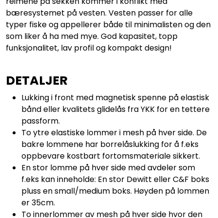
reimene på sekken kommer i konflikt med
bæresystemet på vesten. Vesten passer for alle
typer fiske og appellerer både til minimalisten og den
som liker å ha med mye. God kapasitet, topp
funksjonalitet, lav profil og kompakt design!
DETALJER
Lukking i front med magnetisk spenne på elastisk
bånd eller kvalitets glidelås fra YKK for en tettere
passform.
To ytre elastiske lommer i mesh på hver side. De
bakre lommene har borrelåslukking for å f.eks
oppbevare kostbart fortomsmateriale sikkert.
En stor lomme på hver side med avdeler som
f.eks kan inneholde: En stor Dewitt eller C&F boks
pluss en small/medium boks. Høyden på lommen
er 35cm.
To innerlommer av mesh på hver side hvor den