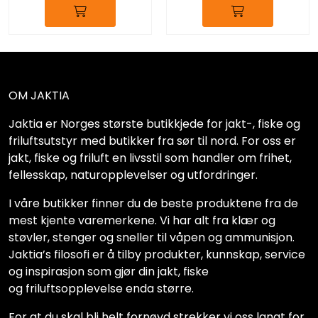
OM JAKTIA
Jaktia er Norges største butikkjede for jakt-, fiske og
friluftsutstyr med butikker fra sør til nord. For oss er
jakt, fiske og friluft en livsstil som handler om frihet,
fellesskap, naturopplevelser og utfordringer.
I våre butikker finner du de beste produktene fra de
mest kjente varemerkene. Vi har alt fra klær og
støvler, stenger og sneller til våpen og ammunisjon.
Jaktia’s filosofi er å tilby produkter, kunnskap, service
og inspirasjon som gjør din jakt, fiske
og friluftsopplevelse enda større.
For at du skal bli helt fornøyd strekker vi oss langt for