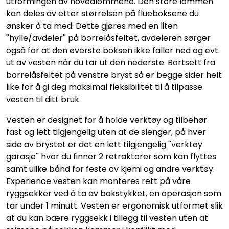
utformingen av hovedlommene. Den store lommen
kan deles av etter størrelsen på flueboksene du
ønsker å ta med. Dette gjøres med en liten
''hylle/avdeler'' på borrelåsfeltet, avdeleren sørger
også for at den øverste boksen ikke faller ned og evt.
ut av vesten når du tar ut den nederste. Bortsett fra
borrelåsfeltet på venstre bryst så er begge sider helt
like for å gi deg maksimal fleksibilitet til å tilpasse
vesten til ditt bruk.
Vesten er designet for å holde verktøy og tilbehør
fast og lett tilgjengelig uten at de slenger, på hver
side av brystet er det en lett tilgjengelig ''verktøy
garasje'' hvor du finner 2 retraktorer som kan flyttes
samt ulike bånd for feste av kjemi og andre verktøy.
Experience vesten kan monteres rett på våre
ryggsekker ved å ta av bakstykket, en operasjon som
tar under 1 minutt. Vesten er ergonomisk utformet slik
at du kan bære ryggsekk i tillegg til vesten uten at