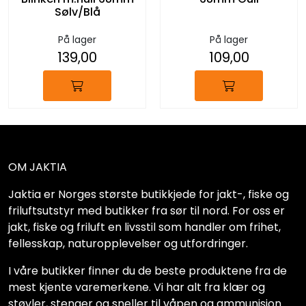
Sølv/Blå
På lager
På lager
139,00
109,00
OM JAKTIA
Jaktia er Norges største butikkjede for jakt-, fiske og
friluftsutstyr med butikker fra sør til nord. For oss er
jakt, fiske og friluft en livsstil som handler om frihet,
fellesskap, naturopplevelser og utfordringer.
I våre butikker finner du de beste produktene fra de
mest kjente varemerkene. Vi har alt fra klær og
støvler, stenger og sneller til våpen og ammunisjon.