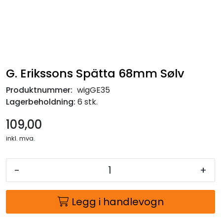
G. Erikssons Spätta 68mm Sølv
Produktnummer:
wigGE35
Lagerbeholdning:
6 stk.
109,00
inkl. mva.
-
+
Legg i handlevogn