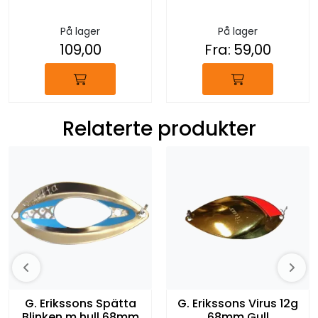
På lager
På lager
109,00
Fra:
59,00
Relaterte produkter
G. Erikssons Spätta
G. Erikssons Virus 12g
Blinken m.hull 68mm
68mm Gull