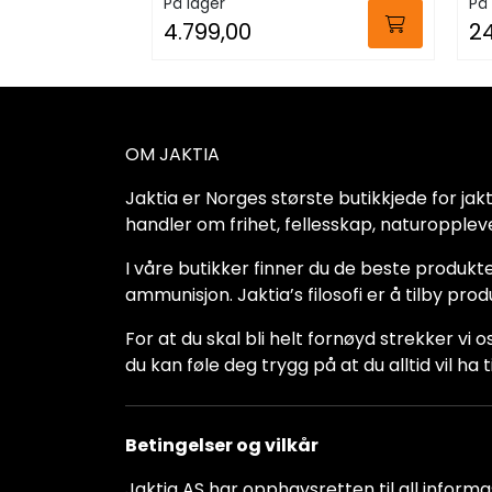
På lager
På 
4.799,00
2
OM JAKTIA
Jaktia er Norges største butikkjede for jakt-,
handler om frihet, fellesskap, naturoppleve
I våre butikker finner du de beste produkte
ammunisjon. Jaktia’s filosofi er å tilby pro
For at du skal bli helt fornøyd strekker vi o
du kan føle deg trygg på at du alltid vil 
Betingelser og vilkår
Jaktia AS har opphavsretten til all informas