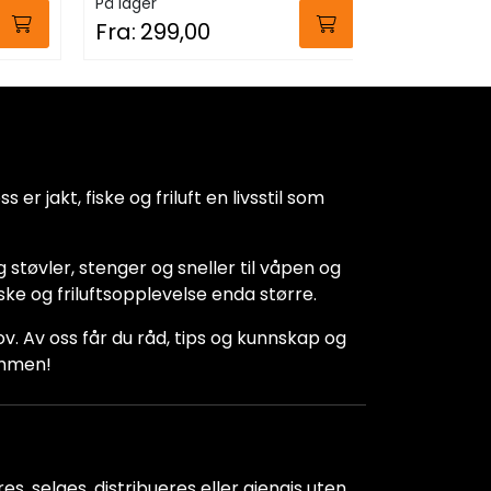
På lager
På lager
Fra:
299,00
649,00
 er jakt, fiske og friluft en livsstil som
 støvler, stenger og sneller til våpen og
iske og friluftsopplevelse enda større.
hov. Av oss får du råd, tips og kunnskap og
kommen!
s, selges, distribueres eller gjengis uten