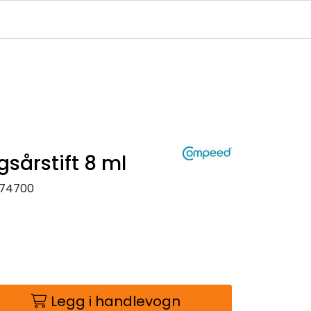
Infosenter
Logg inn
årstift 8 ml
474700
Legg i handlevogn