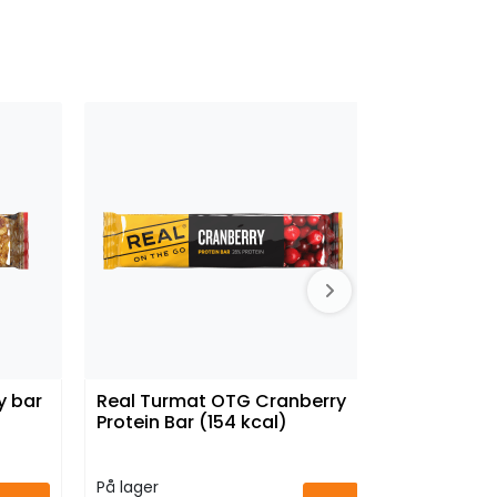
y bar
Real Turmat OTG Cranberry
Viking Co
Protein Bar (154 kcal)
GTX Blac
På lager
På lager