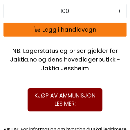
-
+
Legg i handlevogn
NB: Lagerstatus og priser gjelder for
Jaktia.no og dens hovedlagerbutikk -
Jaktia Jessheim
KJØP AV AMMUNISJON
LES MER:
VIKTIG: For informasjon om hvordan du skal legitimere