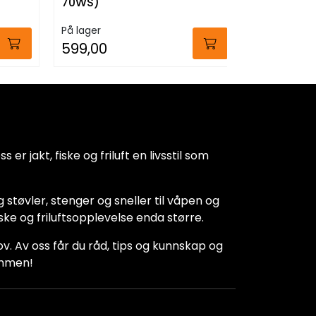
70WS)
På lager
På lager
599,00
199,00
 er jakt, fiske og friluft en livsstil som
 støvler, stenger og sneller til våpen og
iske og friluftsopplevelse enda større.
hov. Av oss får du råd, tips og kunnskap og
kommen!