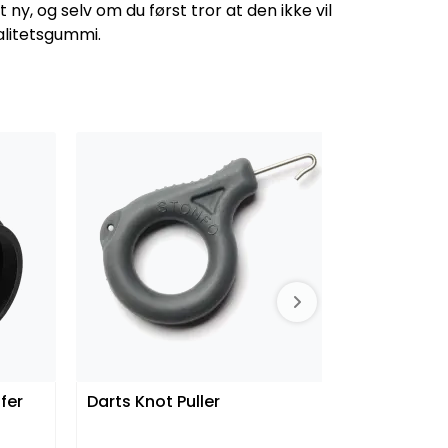
y, og selv om du først tror at den ikke vil
valitetsgummi.
fer
Darts Knot Puller
Tikka Opt