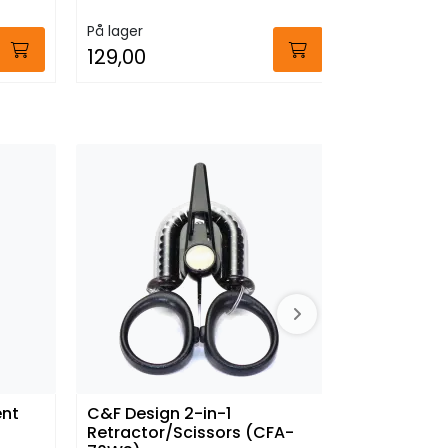
På lager
På lager
129,00
Fra:
1.92
nt
C&F Design 2-in-1
C&F Desig
Retractor/Scissors (CFA-
Botton (C