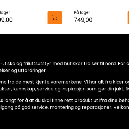
lager
På lager
99,00
749,00
 fiske og friluftsutstyr med butikker fra sør til nord. For oss
lser og utfordringer.
ne fra de mest kjente varemerkene. Vi har alt fra klær og
dukter, kunnskap, service og inspirasjon som gjør din jakt, f
ss langt for å at du skal finne rett produkt ut ifra dine be
ha tilgang på god service, montering og reparasjoner. Vel