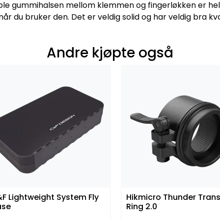
ble gummihalsen mellom klemmen og fingerløkken er helt n
r du bruker den. Det er veldig solid og har veldig bra k
Andre kjøpte også
F Lightweight System Fly
Hikmicro Thunder Trans
ase
Ring 2.0