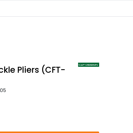
Infosenter
Logg inn
kle Pliers (CFT-
005