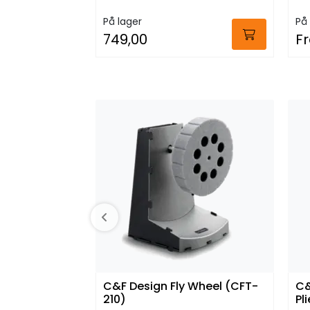
På lager
På 
749,00
Fr
C&F Design Fly Wheel (CFT-
C&
210)
Pl