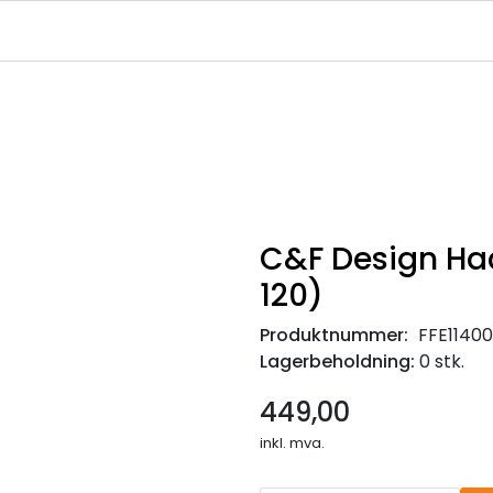
|
|
|
avekort
Infosenter
Ledige Stillinger
NJFF Medlemstilbud
C&F Design Hac
120)
Produktnummer:
FFE1140
Lagerbeholdning:
0 stk.
449,00
inkl. mva.