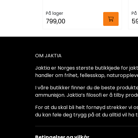
På lager
På 
799,00
5
OM JAKTIA
Jaktia er Norges største butikkjede for jakt-,
handler om frihet, fellesskap, naturoppleve
I våre butikker finner du de beste produkte
ammunisjon. Jaktia’s filosofi er å tilby pro
For at du skal bli helt fornøyd strekker vi o
du kan føle deg trygg på at du alltid vil 
Betingelser og vilkår