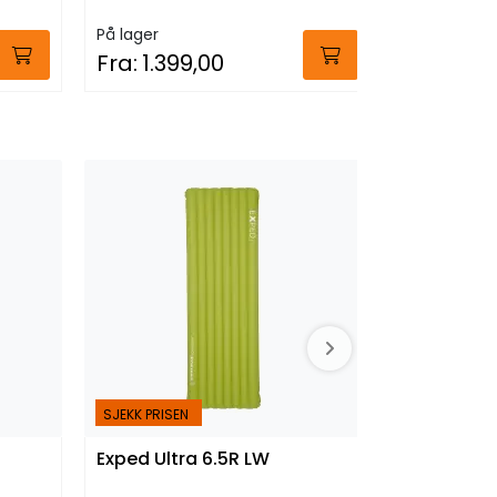
På lager
På lager
Fra:
1.399,00
Fra:
400
SJEKK PRISEN
SJEKK PRISEN
Exped Ultra 6.5R LW
Fauna Com