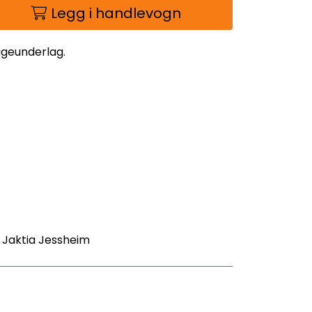
Legg i handlevogn
geunderlag.
- Jaktia Jessheim