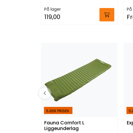
På lager
På 
119,00
Fr
SJEKK PRISEN
SJ
Fauna Comfort L
Ex
Liggeunderlag