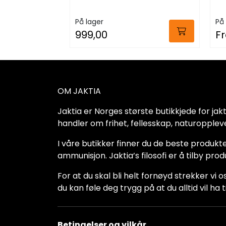
På lager
På 
999,00
Fr
OM JAKTIA
Jaktia er Norges største butikkjede for jakt-,
handler om frihet, fellesskap, naturoppleve
I våre butikker finner du de beste produkte
ammunisjon. Jaktia’s filosofi er å tilby pro
For at du skal bli helt fornøyd strekker vi o
du kan føle deg trygg på at du alltid vil 
Betingelser og vilkår