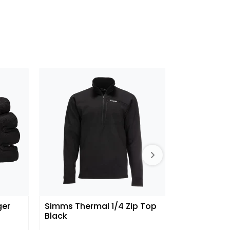
ger
Simms Thermal 1/4 Zip Top
A-Tec Mir
Black
Band