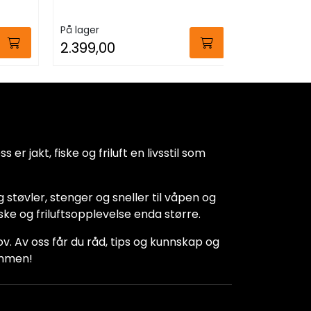
På lager
På lager
2.399,00
799,00
 er jakt, fiske og friluft en livsstil som
 støvler, stenger og sneller til våpen og
iske og friluftsopplevelse enda større.
hov. Av oss får du råd, tips og kunnskap og
kommen!