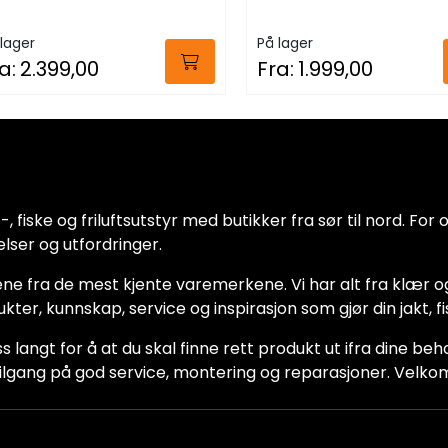
lager
På lager
a:
2.399,00
Fra:
1.999,00
 fiske og friluftsutstyr med butikker fra sør til nord. For oss
lser og utfordringer.
ne fra de mest kjente varemerkene. Vi har alt fra klær og
dukter, kunnskap, service og inspirasjon som gjør din jakt, f
ss langt for å at du skal finne rett produkt ut ifra dine be
ha tilgang på god service, montering og reparasjoner. Vel