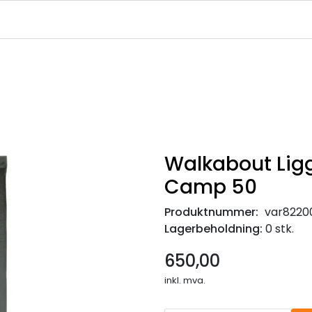
|
|
|
avekort
Infosenter
Ledige Stillinger
NJFF Medlemstilbud
Walkabout Lig
Camp 50
Produktnummer:
var8220
Lagerbeholdning:
0 stk.
650,00
inkl. mva.