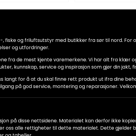
 fiske og friluftsutstyr med butikker fra sør til nord. For oss
lser og utfordringer.
ne fra de mest kjente varemerkene. Vi har alt fra klær og
dukter, kunnskap, service og inspirasjon som gjør din jakt, f
ss langt for å at du skal finne rett produkt ut ifra dine be
ha tilgang på god service, montering og reparasjoner. Vel
jon på disse nettsidene. Materialet kan derfor ikke kopiere
older oss alle rettigheter til dette materialet. Dette gjelde
er og tabeller.