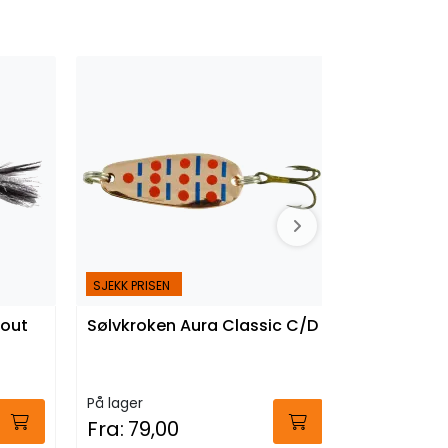
SJEKK PRISEN
SJEKK PRISEN
rout
Sølvkroken Aura Classic C/D
Sølvkroken
T/FL
På lager
På lager
Fra:
79,00
Fra:
79,0