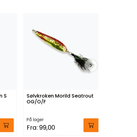
SJEKK PRISEN
n S
Sølvkroken Morild Seatrout
Sølvkroke
OG/O/F
Allround 
På lager
På lager
Fra:
99,00
Fra:
89,0