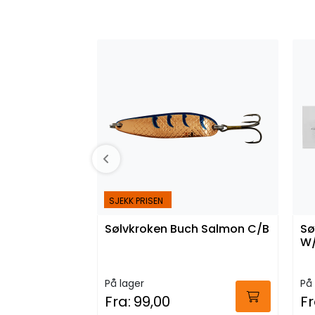
SJEKK PRISEN
Sølvkroken Buch Salmon C/B
Sø
W/
På lager
På 
Fra:
99,00
Fr