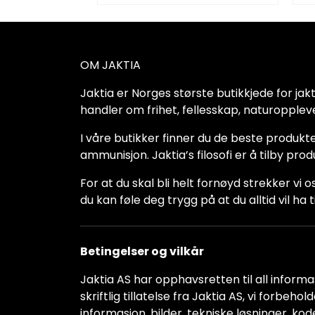
OM JAKTIA
Jaktia er Norges største butikkjede for jakt-,
handler om frihet, fellesskap, naturoppleve
I våre butikker finner du de beste produkte
ammunisjon. Jaktia’s filosofi er å tilby pro
For at du skal bli helt fornøyd strekker vi o
du kan føle deg trygg på at du alltid vil 
Betingelser og vilkår
Jaktia AS har opphavsretten til all informas
skriftlig tillatelse fra Jaktia AS, vi forbeh
informasjon, bilder, tekniske løsninger, kod