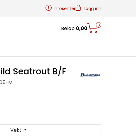
Infosenter
Logg inn
0
Beløp
0,00
ild Seatrout B/F
405-M
Vekt