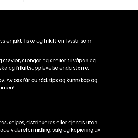
 er jakt, fiske og friluft en livsstil som
 støvler, stenger og sneller til våpen og
iske og friluftsopplevelse enda større.
hov. Av oss får du råd, tips og kunnskap og
kommen!
s, selges, distribueres eller gjengis uten
r både videreformidling, salg og kopiering av