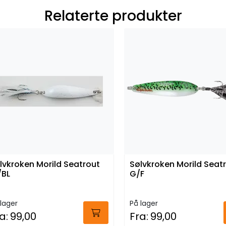
Relaterte produkter
lvkroken Morild Seatrout
Sølvkroken Morild Seat
BL
G/F
lager
På lager
a:
99,00
Fra:
99,00