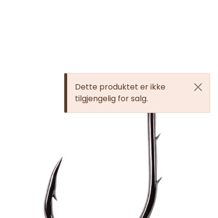
Skip to main content
JAKT
FISKE
Dette produktet er ikke
FRILUFTSLIV
tilgjengelig for salg.
SOMMERSALG FISKE