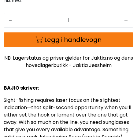
inkl. mva.
-
+
Legg i handlevogn
NB: Lagerstatus og priser gjelder for Jaktia.no og dens
hovedlagerbutikk - Jaktia Jessheim
BAJIO skriver:
Sight-fishing requires laser focus on the slightest
indication—that split-second opportunity when you’ll
either set the hook or lament over the one that got
away. With so much on the line, you need sunglasses
that give you every available advantage. Something
solid as a rock. Introducing Roca (rock in Spanish),